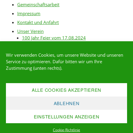
Gemeinschaftsarbeit
Impressum
Kontakt und Anfahrt
Unser Verein
100 Jahr Feier vom 17.08.2024
Baurichtlinien
Wir verwenden Cookies, um unsere Website und unseren
Gartenanlagen
Service zu optimieren. Dafür bitten wir um Ihre
Gartenordnung
Zustimmung (unten rechts).
Gärtner-Links
Kleingärtner*in werden
ALLE COOKIES AKZEPTIEREN
Mitgliederservice
Satzung
ABLEHNEN
Vereinsgeschichte
EINSTELLUNGEN ANZEIGEN
Vorstand
Cookie-Richtlinie