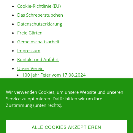
Cookie-Richtlinie (EU)
Das Schreberstübchen
Datenschutzerklärung
Freie Gärten
Gemeinschaftsarbeit
Impressum
Kontakt und Anfahrt
Unser Verein
100 Jahr Feier vom 17.08.2024
Baurichtlinien
Wir verwenden Cookies, um unsere Website und unseren
Gartenanlagen
Service zu optimieren. Dafür bitten wir um Ihre
Gartenordnung
Zustimmung (unten rechts).
Gärtner-Links
Kleingärtner*in werden
ALLE COOKIES AKZEPTIEREN
Mitgliederservice