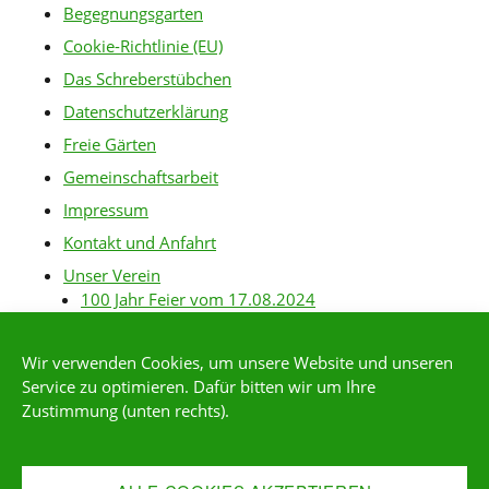
Begegnungsgarten
Cookie-Richtlinie (EU)
Das Schreberstübchen
Datenschutzerklärung
Freie Gärten
Gemeinschaftsarbeit
Impressum
Kontakt und Anfahrt
Unser Verein
100 Jahr Feier vom 17.08.2024
Baurichtlinien
Wir verwenden Cookies, um unsere Website und unseren
Gartenanlagen
Service zu optimieren. Dafür bitten wir um Ihre
Gartenordnung
Zustimmung (unten rechts).
Gärtner-Links
Kleingärtner*in werden