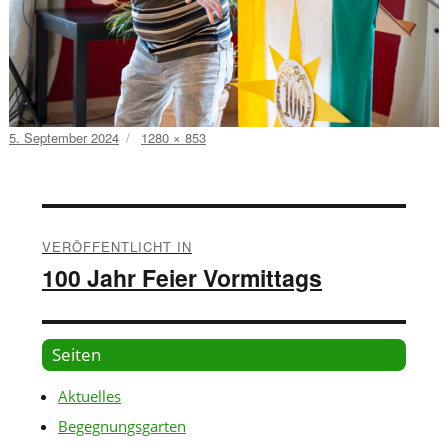
Veröffentlicht
Volle
5. September 2024
1280 × 853
am
Größe
Beitragsnavigation
VERÖFFENTLICHT IN
100 Jahr Feier Vormittags
Seiten
Aktuelles
Begegnungsgarten