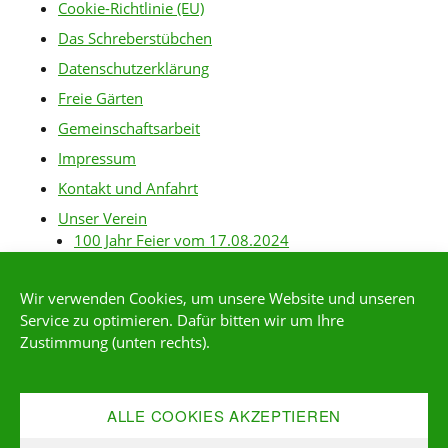
Cookie-Richtlinie (EU)
Das Schreberstübchen
Datenschutzerklärung
Freie Gärten
Gemeinschaftsarbeit
Impressum
Kontakt und Anfahrt
Unser Verein
100 Jahr Feier vom 17.08.2024
Baurichtlinien
Wir verwenden Cookies, um unsere Website und unseren
Gartenanlagen
Service zu optimieren. Dafür bitten wir um Ihre
Gartenordnung
Zustimmung (unten rechts).
Gärtner-Links
Kleingärtner*in werden
ALLE COOKIES AKZEPTIEREN
Mitgliederservice