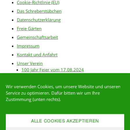
Cookie-Richtlinie (EU)
Das Schreberstübchen
Datenschutzerklärung
Freie Gärten
Gemeinschaftsarbeit
Impressum
Kontakt und Anfahrt
Unser Verein
100 Jahr Feier vom 17.08.2024
Baurichtlinien
Wir verwenden Cookies, um unsere Website und unseren
Gartenanlagen
Service zu optimieren. Dafür bitten wir um Ihre
Gartenordnung
Zustimmung (unten rechts).
Gärtner-Links
Kleingärtner*in werden
ALLE COOKIES AKZEPTIEREN
Mitgliederservice