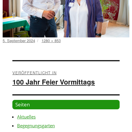
Veröffentlicht
Volle
5. September 2024
1280 × 853
am
Größe
Beitragsnavigation
VERÖFFENTLICHT IN
100 Jahr Feier Vormittags
Seiten
Aktuelles
Begegnungsgarten