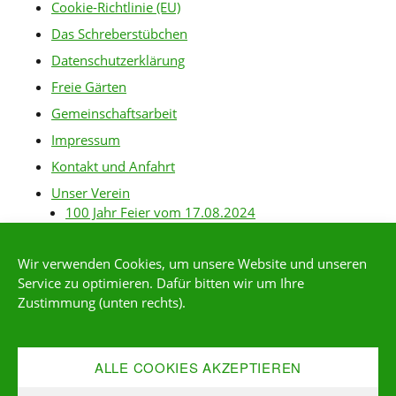
Cookie-Richtlinie (EU)
Das Schreberstübchen
Datenschutzerklärung
Freie Gärten
Gemeinschaftsarbeit
Impressum
Kontakt und Anfahrt
Unser Verein
100 Jahr Feier vom 17.08.2024
Baurichtlinien
Wir verwenden Cookies, um unsere Website und unseren
Gartenanlagen
Service zu optimieren. Dafür bitten wir um Ihre
Gartenordnung
Zustimmung (unten rechts).
Gärtner-Links
Kleingärtner*in werden
ALLE COOKIES AKZEPTIEREN
Mitgliederservice