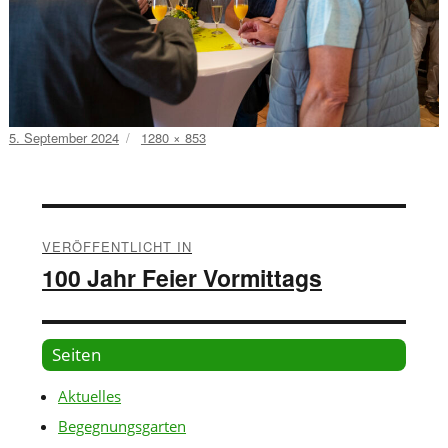
Veröffentlicht
Volle
5. September 2024
1280 × 853
am
Größe
Beitragsnavigation
VERÖFFENTLICHT IN
100 Jahr Feier Vormittags
Seiten
Aktuelles
Begegnungsgarten