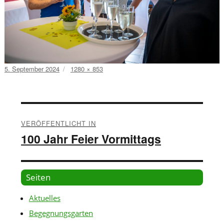
Veröffentlicht
Volle
5. September 2024
1280 × 853
am
Größe
Beitragsnavigation
VERÖFFENTLICHT IN
100 Jahr Feier Vormittags
Seiten
Aktuelles
Begegnungsgarten