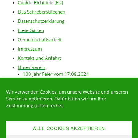
Cookie-Richtlinie (EU)
Das Schreberstübchen
Datenschutzerklärung
Freie Gärten
Gemeinschaftsarbeit
Impressum
Kontakt und Anfahrt
Unser Verein
100 Jahr Feier vom 17.08.2024
Baurichtlinien
Wir verwenden Cookies, um unsere Website und unseren
Gartenanlagen
Service zu optimieren. Dafür bitten wir um Ihre
Gartenordnung
Zustimmung (unten rechts).
Gärtner-Links
Kleingärtner*in werden
ALLE COOKIES AKZEPTIEREN
Mitgliederservice