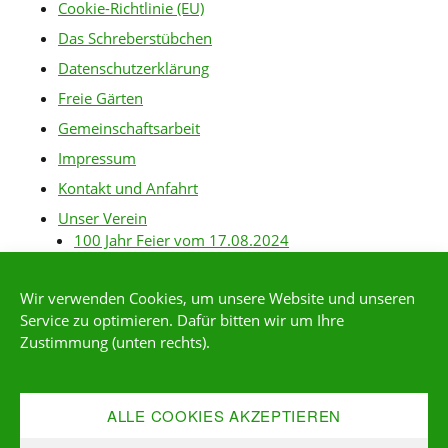
Cookie-Richtlinie (EU)
Das Schreberstübchen
Datenschutzerklärung
Freie Gärten
Gemeinschaftsarbeit
Impressum
Kontakt und Anfahrt
Unser Verein
100 Jahr Feier vom 17.08.2024
Baurichtlinien
Wir verwenden Cookies, um unsere Website und unseren
Gartenanlagen
Service zu optimieren. Dafür bitten wir um Ihre
Gartenordnung
Zustimmung (unten rechts).
Gärtner-Links
Kleingärtner*in werden
ALLE COOKIES AKZEPTIEREN
Mitgliederservice