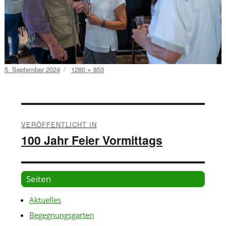
Veröffentlicht
Volle
5. September 2024
1280 × 853
am
Größe
Beitragsnavigation
VERÖFFENTLICHT IN
100 Jahr Feier Vormittags
Seiten
Aktuelles
Begegnungsgarten