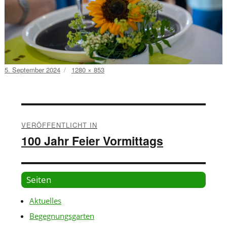
Veröffentlicht
Volle
5. September 2024
1280 × 853
am
Größe
Beitragsnavigation
VERÖFFENTLICHT IN
100 Jahr Feier Vormittags
Seiten
Aktuelles
Begegnungsgarten