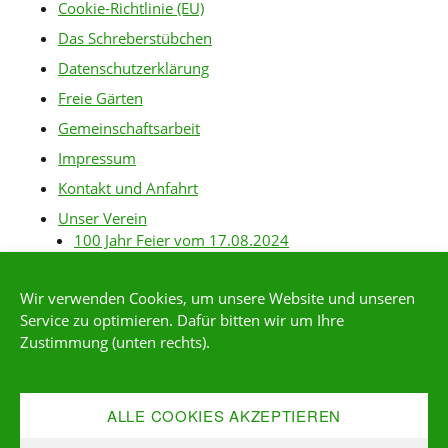
Cookie-Richtlinie (EU)
Das Schreberstübchen
Datenschutzerklärung
Freie Gärten
Gemeinschaftsarbeit
Impressum
Kontakt und Anfahrt
Unser Verein
100 Jahr Feier vom 17.08.2024
Baurichtlinien
Wir verwenden Cookies, um unsere Website und unseren
Gartenanlagen
Service zu optimieren. Dafür bitten wir um Ihre
Gartenordnung
Zustimmung (unten rechts).
Gärtner-Links
Kleingärtner*in werden
ALLE COOKIES AKZEPTIEREN
Mitgliederservice