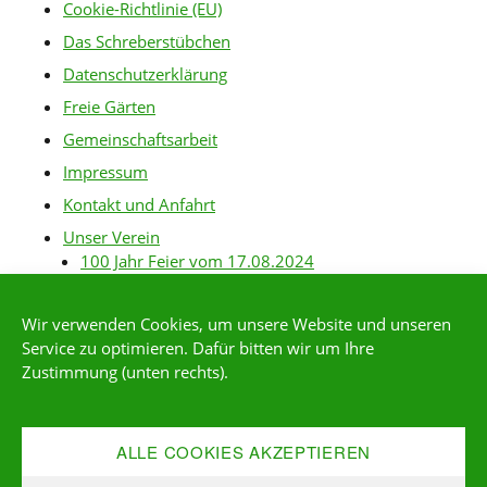
Cookie-Richtlinie (EU)
Das Schreberstübchen
Datenschutzerklärung
Freie Gärten
Gemeinschaftsarbeit
Impressum
Kontakt und Anfahrt
Unser Verein
100 Jahr Feier vom 17.08.2024
Baurichtlinien
Wir verwenden Cookies, um unsere Website und unseren
Gartenanlagen
Service zu optimieren. Dafür bitten wir um Ihre
Gartenordnung
Zustimmung (unten rechts).
Gärtner-Links
Kleingärtner*in werden
ALLE COOKIES AKZEPTIEREN
Mitgliederservice