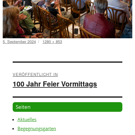
Veröffentlicht
Volle
5. September 2024
1280 × 853
am
Größe
Beitragsnavigation
VERÖFFENTLICHT IN
100 Jahr Feier Vormittags
Seiten
Aktuelles
Begegnungsgarten